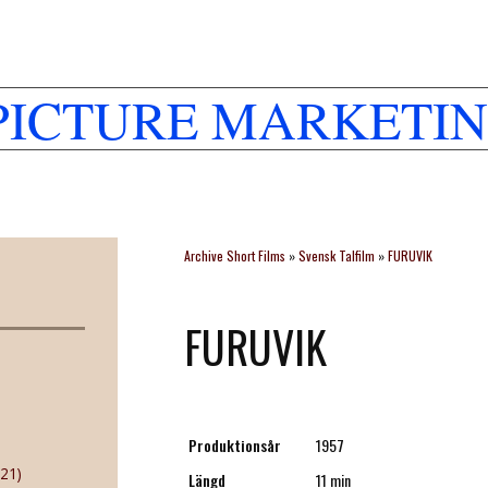
PICTURE MARKETIN
Archive Short Films
»
Svensk Talfilm
»
FURUVIK
FURUVIK
Produktionsår
1957
21)
Längd
11 min